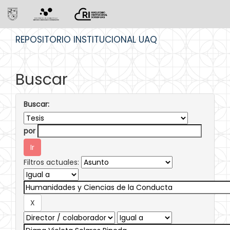
Skip
REPOSITORIO INSTITUCIONAL UAQ
navigation
Buscar
Buscar:
por
Filtros actuales: