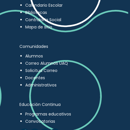
Calendario Escolar
Bibliotecas
Contraloría Social
Mapa de sitio
Comunidades
Alumnos
Correo Alumnos UAQ
Solicitud Correo
Docentes
Administrativos
Educación Continua
Programas educativos
Convocatorias