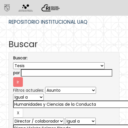
Skip
REPOSITORIO INSTITUCIONAL UAQ
navigation
Buscar
Buscar:
por
Filtros actuales: