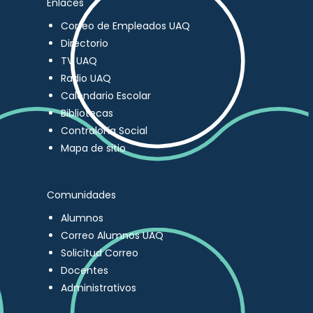
Enlaces
Correo de Empleados UAQ
Directorio
TV UAQ
Radio UAQ
Calendario Escolar
Bibliotecas
Contraloría Social
Mapa de sitio
Comunidades
Alumnos
Correo Alumnos UAQ
Solicitud Correo
Docentes
Administrativos