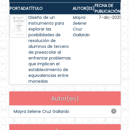
FECHA DE
PORTADA
TÍTULO
AUTOR(ES)
PUBLICACIÓN
Diseño de un
Mayra
7-dic-2021
instrumento para
Selene
explorar las
Cruz
posibilidades de
Gallardo
resolución de
alumnos de tercero
de preescolar al
enfrentar problemas
que implican el
establecimiento de
equivalencias entre
monedas
Autor(es)
Mayra Selene Cruz Gallardo
1