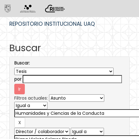
Skip
REPOSITORIO INSTITUCIONAL UAQ
navigation
Buscar
Buscar:
por
Filtros actuales: