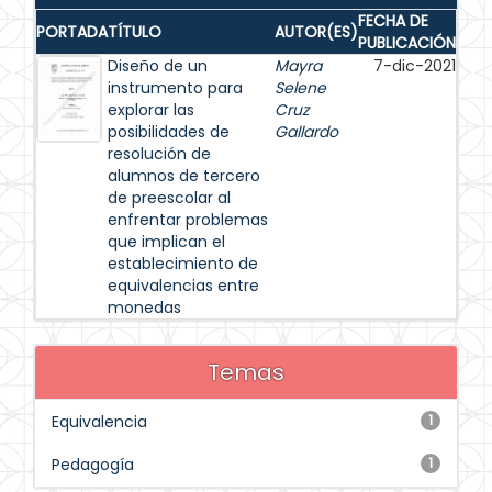
FECHA DE
PORTADA
TÍTULO
AUTOR(ES)
PUBLICACIÓN
Diseño de un
Mayra
7-dic-2021
instrumento para
Selene
explorar las
Cruz
posibilidades de
Gallardo
resolución de
alumnos de tercero
de preescolar al
enfrentar problemas
que implican el
establecimiento de
equivalencias entre
monedas
Temas
Equivalencia
1
Pedagogía
1