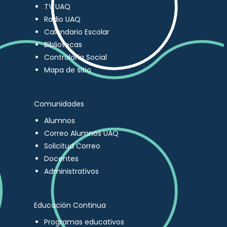
TV UAQ
Radio UAQ
Calendario Escolar
Bibliotecas
Contraloría Social
Mapa de sitio
Comunidades
Alumnos
Correo Alumnos UAQ
Solicitud Correo
Docentes
Administrativos
Educación Continua
Programas educativos