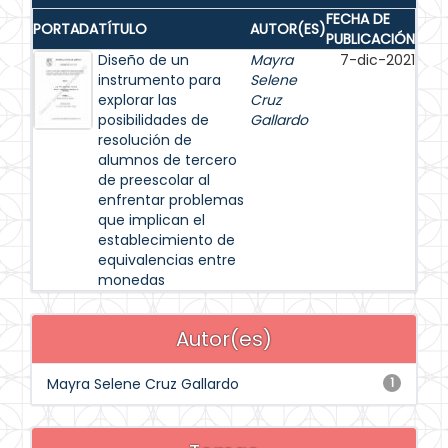
FECHA DE
PORTADA
TÍTULO
AUTOR(ES)
PUBLICACIÓN
Diseño de un
Mayra
7-dic-2021
instrumento para
Selene
explorar las
Cruz
posibilidades de
Gallardo
resolución de
alumnos de tercero
de preescolar al
enfrentar problemas
que implican el
establecimiento de
equivalencias entre
monedas
Autor(es)
Mayra Selene Cruz Gallardo
1