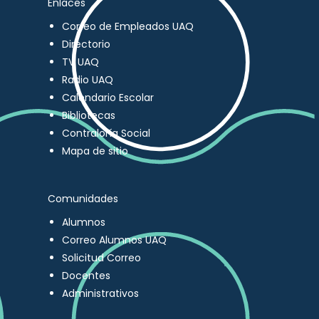
Enlaces
Correo de Empleados UAQ
Directorio
TV UAQ
Radio UAQ
Calendario Escolar
Bibliotecas
Contraloría Social
Mapa de sitio
Comunidades
Alumnos
Correo Alumnos UAQ
Solicitud Correo
Docentes
Administrativos