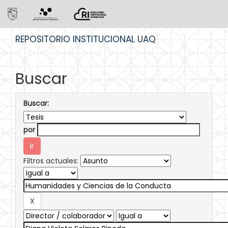
Skip
REPOSITORIO INSTITUCIONAL UAQ
navigation
Buscar
Buscar:
por
Filtros actuales: