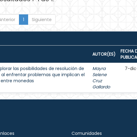
Anterior
1
Siguiente
FECHA 
AUTOR(ES)
PUBLIC
lorar las posibilidades de resolución de
Mayra
7-dic
 al enfrentar problemas que implican el
Selene
s entre monedas
Cruz
Gallardo
Enlaces
Comunidades