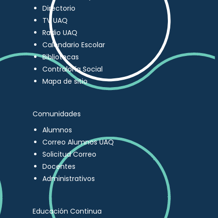
Directorio
TV UAQ
Radio UAQ
Calendario Escolar
Bibliotecas
Contraloría Social
Mapa de sitio
Comunidades
Alumnos
Correo Alumnos UAQ
Solicitud Correo
Docentes
Administrativos
Educación Continua