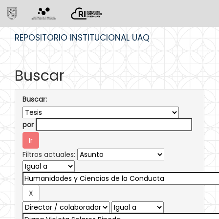
Skip
REPOSITORIO INSTITUCIONAL UAQ
navigation
Buscar
Buscar:
por
Filtros actuales: