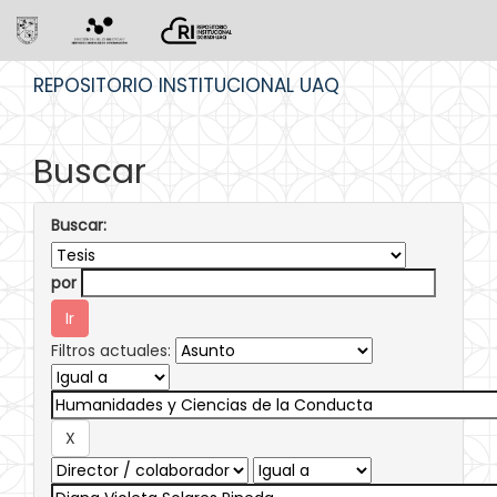
Skip
REPOSITORIO INSTITUCIONAL UAQ
navigation
Buscar
Buscar:
por
Filtros actuales: