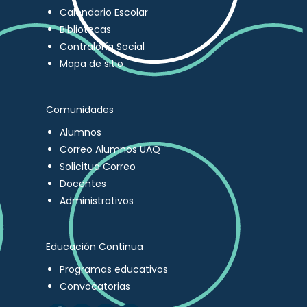
Calendario Escolar
Bibliotecas
Contraloría Social
Mapa de sitio
Comunidades
Alumnos
Correo Alumnos UAQ
Solicitud Correo
Docentes
Administrativos
Educación Continua
Programas educativos
Convocatorias