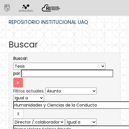
Skip
REPOSITORIO INSTITUCIONAL UAQ
navigation
Buscar
Buscar:
por
Filtros actuales: