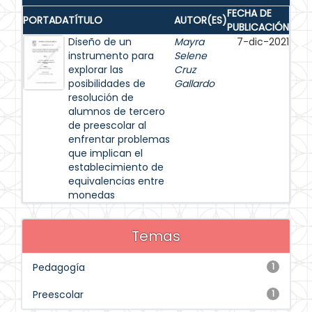
FECHA DE
PORTADA
TÍTULO
AUTOR(ES)
PUBLICACIÓN
Diseño de un
Mayra
7-dic-2021
instrumento para
Selene
explorar las
Cruz
posibilidades de
Gallardo
resolución de
alumnos de tercero
de preescolar al
enfrentar problemas
que implican el
establecimiento de
equivalencias entre
monedas
Temas
Pedagogía
1
Preescolar
1