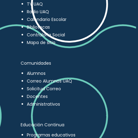
TV UAQ
Radio UAQ
Calendario Escolar
Bibliotecas
Contraloría Social
Mapa de sitio
Comunidades
Alumnos
Correo Alumnos UAQ
Solicitud Correo
Docentes
Administrativos
Educación Continua
Programas educativos