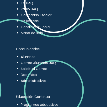
TV UAQ
Radio UAQ
Calendario Escolar
Bibliotecas
Contraloría Social
Mapa de sitio
Comunidades
Alumnos
Correo Alumnos UAQ
Solicitud Correo
Docentes
Administrativos
Educación Continua
Programas educativos