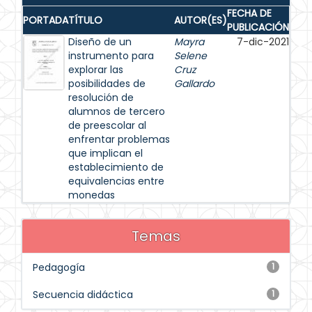
FECHA DE
PORTADA
TÍTULO
AUTOR(ES)
PUBLICACIÓN
Diseño de un
Mayra
7-dic-2021
instrumento para
Selene
explorar las
Cruz
posibilidades de
Gallardo
resolución de
alumnos de tercero
de preescolar al
enfrentar problemas
que implican el
establecimiento de
equivalencias entre
monedas
Temas
Pedagogía
1
Secuencia didáctica
1