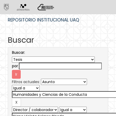
Skip
REPOSITORIO INSTITUCIONAL UAQ
navigation
Buscar
Buscar:
por
Filtros actuales: