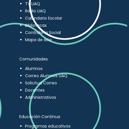
TV UAQ
Radio UAQ
Calendario Escolar
Bibliotecas
Contraloría Social
Mapa de sitio
Comunidades
Alumnos
Correo Alumnos UAQ
Solicitud Correo
Docentes
Administrativos
Educación Continua
Programas educativos