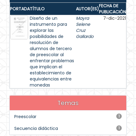
FECHA DE
PORTADA
TÍTULO
AUTOR(ES)
PUBLICACIÓN
Diseño de un
Mayra
7-dic-2021
instrumento para
Selene
explorar las
Cruz
posibilidades de
Gallardo
resolución de
alumnos de tercero
de preescolar al
enfrentar problemas
que implican el
establecimiento de
equivalencias entre
monedas
Temas
Preescolar
1
Secuencia didáctica
1