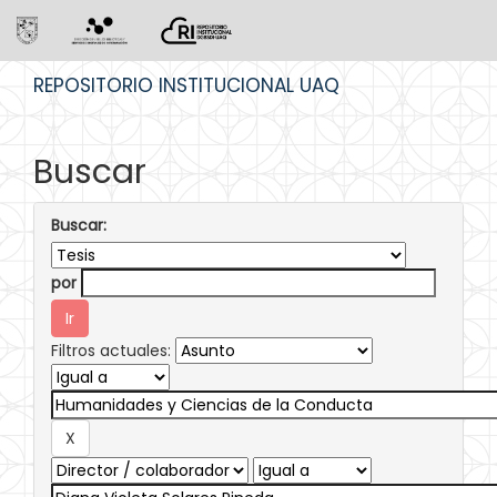
Skip
REPOSITORIO INSTITUCIONAL UAQ
navigation
Buscar
Buscar:
por
Filtros actuales: