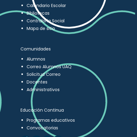
Calendario Escolar
Bibliotecas
Contraloría Social
Mapa de sitio
Comunidades
Alumnos
Correo Alumnos UAQ
Solicitud Correo
Docentes
Administrativos
Educación Continua
Programas educativos
Convocatorias