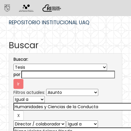
Skip
REPOSITORIO INSTITUCIONAL UAQ
navigation
Buscar
Buscar:
por
Filtros actuales: