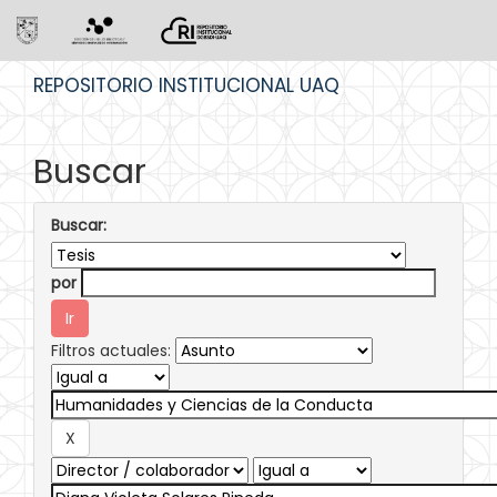
Skip
REPOSITORIO INSTITUCIONAL UAQ
navigation
Buscar
Buscar:
por
Filtros actuales: