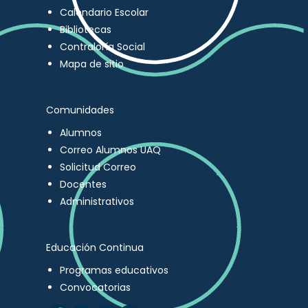
Calendario Escolar
Bibliotecas
Contraloría Social
Mapa de sitio
Comunidades
Alumnos
Correo Alumnos UAQ
Solicitud Correo
Docentes
Administrativos
Educación Continua
Programas educativos
Convocatorias