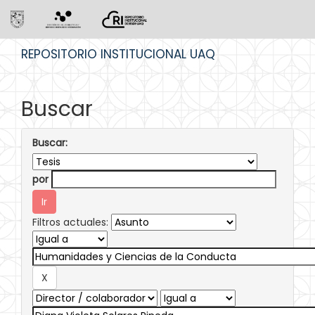
Skip
REPOSITORIO INSTITUCIONAL UAQ
navigation
Buscar
Buscar:
por
Filtros actuales: