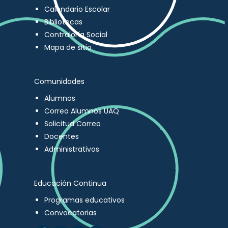
Calendario Escolar
Bibliotecas
Contraloría Social
Mapa de sitio
Comunidades
Alumnos
Correo Alumnos UAQ
Solicitud Correo
Docentes
Administrativos
Educación Continua
Programas educativos
Convocatorias