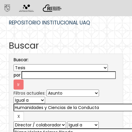
Skip
REPOSITORIO INSTITUCIONAL UAQ
navigation
Buscar
Buscar:
por
Filtros actuales: