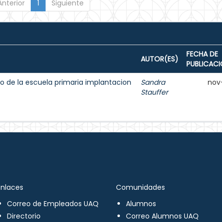
Anterior
1
Siguiente
FECHA DE
AUTOR(ES)
PUBLICAC
o de la escuela primaria implantacion
Sandra
nov
Stauffer
Enlaces
Comunidades
Correo de Empleados UAQ
Alumnos
Directorio
Correo Alumnos UAQ