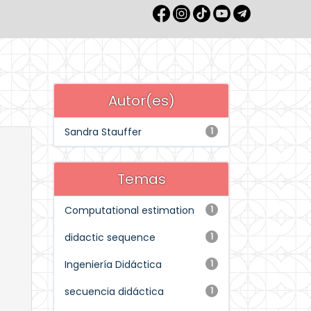
Autor(es)
Sandra Stauffer
1
Temas
Computational estimation
1
didactic sequence
1
Ingeniería Didáctica
1
secuencia didáctica
1