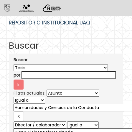
Skip
REPOSITORIO INSTITUCIONAL UAQ
navigation
Buscar
Buscar:
por
Filtros actuales: