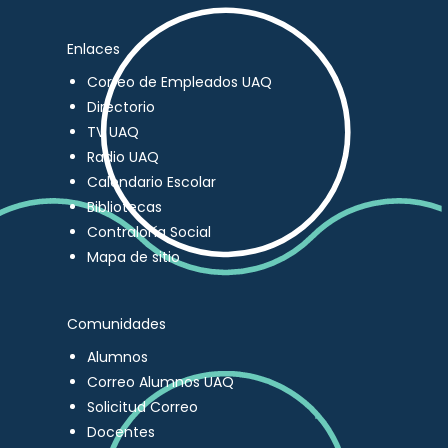
Enlaces
Correo de Empleados UAQ
Directorio
TV UAQ
Radio UAQ
Calendario Escolar
Bibliotecas
Contraloría Social
Mapa de sitio
Comunidades
Alumnos
Correo Alumnos UAQ
Solicitud Correo
Docentes