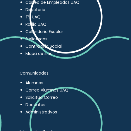
Correo de Empleados UAQ
Directorio
TV UAQ
Radio UAQ
Calendario Escolar
Bibliotecas
Contraloría Social
Mapa de sitio
Comunidades
Alumnos
Correo Alumnos UAQ
Solicitud Correo
Docentes
Administrativos