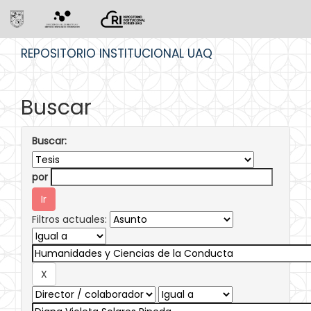
Skip
REPOSITORIO INSTITUCIONAL UAQ
navigation
Buscar
Buscar:
por
Filtros actuales: