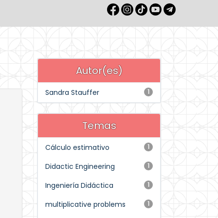
Autor(es)
Sandra Stauffer
1
Temas
Cálculo estimativo
1
Didactic Engineering
1
Ingeniería Didáctica
1
multiplicative problems
1