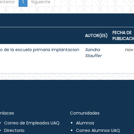
Anterior
1
Siguiente
FECHA DE
AUTOR(ES)
PUBLICAC
o de la escuela primaria implantacion
Sandra
nov
Stauffer
Enlaces
Comunidades
Correo de Empleados UAQ
Alumnos
Directorio
Correo Alumnos UAQ