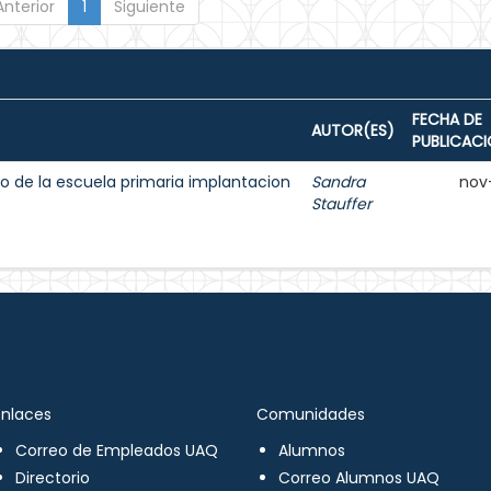
Anterior
1
Siguiente
FECHA DE
AUTOR(ES)
PUBLICAC
o de la escuela primaria implantacion
Sandra
nov
Stauffer
Enlaces
Comunidades
Correo de Empleados UAQ
Alumnos
Directorio
Correo Alumnos UAQ