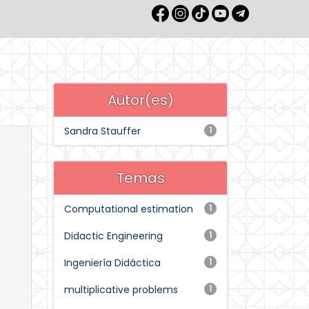
Autor(es)
Sandra Stauffer
1
Temas
Computational estimation
1
Didactic Engineering
1
Ingeniería Didáctica
1
multiplicative problems
1