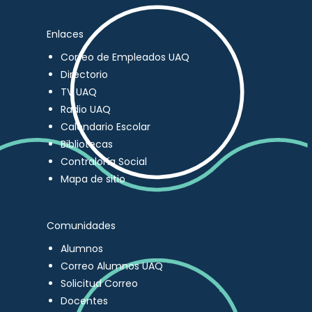
Enlaces
Correo de Empleados UAQ
Directorio
TV UAQ
Radio UAQ
Calendario Escolar
Bibliotecas
Contraloría Social
Mapa de sitio
Comunidades
Alumnos
Correo Alumnos UAQ
Solicitud Correo
Docentes