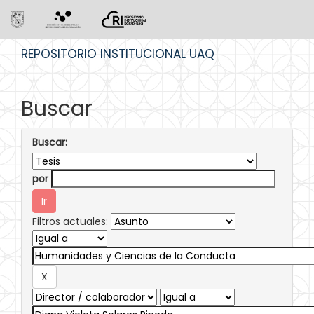
Skip
REPOSITORIO INSTITUCIONAL UAQ
navigation
Buscar
Buscar:
por
Filtros actuales: