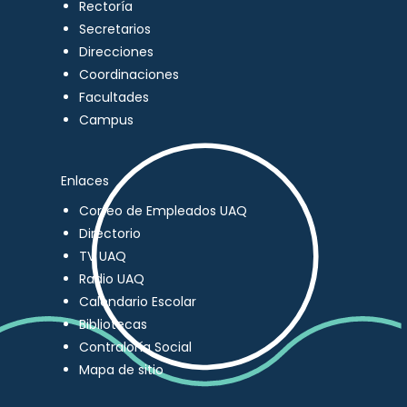
Rectoría
Secretarios
Direcciones
Coordinaciones
Facultades
Campus
Enlaces
Correo de Empleados UAQ
Directorio
TV UAQ
Radio UAQ
Calendario Escolar
Bibliotecas
Contraloría Social
Mapa de sitio