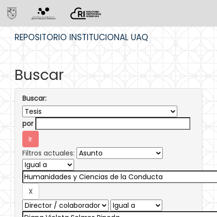
Skip
REPOSITORIO INSTITUCIONAL UAQ
navigation
Buscar
Buscar:
por
Filtros actuales: