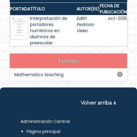
FECHA DE
PORTADA
TÍTULO
AUTOR(ES)
PUBLICACIÓN
Interpretación de
Edith
oct-2016
portadores
Pedroza
numéricos en
Velez
alumnos de
preescolar
Temas
Mathematics teaching
1
Volver arriba ∧
Administración Central
Página principal