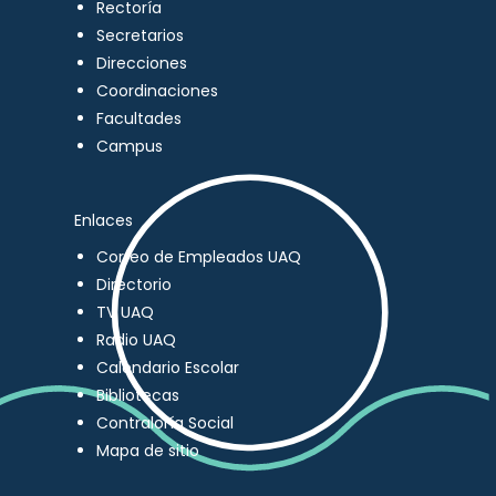
Rectoría
Secretarios
Direcciones
Coordinaciones
Facultades
Campus
Enlaces
Correo de Empleados UAQ
Directorio
TV UAQ
Radio UAQ
Calendario Escolar
Bibliotecas
Contraloría Social
Mapa de sitio