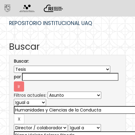
Skip
REPOSITORIO INSTITUCIONAL UAQ
navigation
Buscar
Buscar:
por
Filtros actuales: