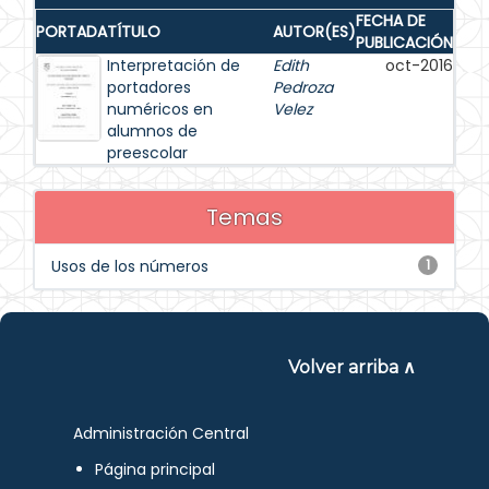
FECHA DE
PORTADA
TÍTULO
AUTOR(ES)
PUBLICACIÓN
Interpretación de
Edith
oct-2016
portadores
Pedroza
numéricos en
Velez
alumnos de
preescolar
Temas
Usos de los números
1
Volver arriba ∧
Administración Central
Página principal