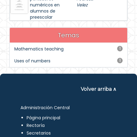
numéricos en
Velez
alumnos de
preescolar
Temas
Mathematics teaching
1
Uses of numbers
1
Volver arriba ∧
Administración Central
Página principal
Rectoría
Secretarios