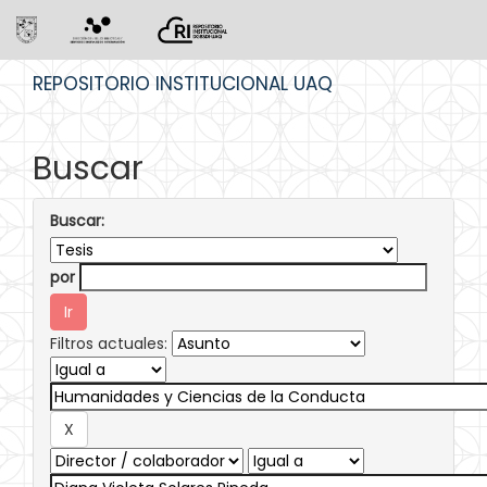
Skip
REPOSITORIO INSTITUCIONAL UAQ
navigation
Buscar
Buscar:
por
Filtros actuales: