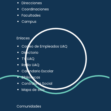
Direcciones
Coordinaciones
Facultades
Campus
Enlaces
Correo de Empleados UAQ
Directorio
TV UAQ
Radio UAQ
Calendario Escolar
Bibliotecas
Contraloría Social
Mapa de sitio
Comunidades