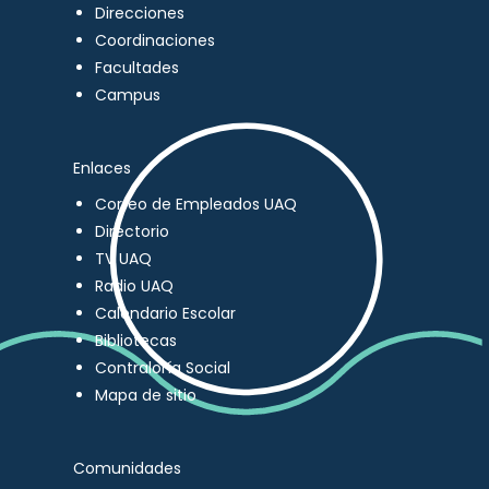
Direcciones
Coordinaciones
Facultades
Campus
Enlaces
Correo de Empleados UAQ
Directorio
TV UAQ
Radio UAQ
Calendario Escolar
Bibliotecas
Contraloría Social
Mapa de sitio
Comunidades