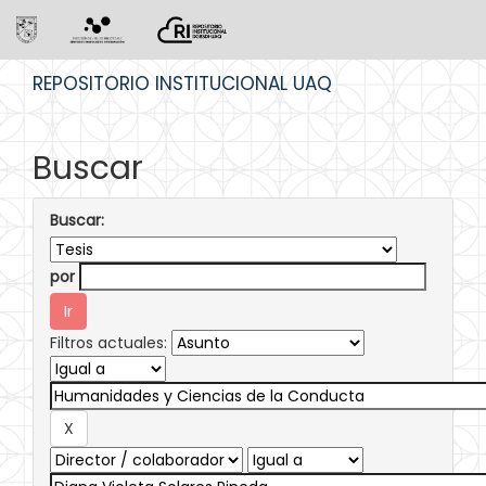
Skip
REPOSITORIO INSTITUCIONAL UAQ
navigation
Buscar
Buscar:
por
Filtros actuales: