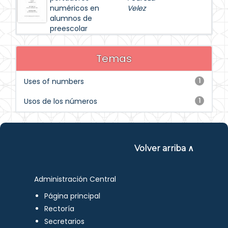
numéricos en
Velez
alumnos de
preescolar
Temas
Uses of numbers
1
Usos de los números
1
Volver arriba ∧
Administración Central
Página principal
Rectoría
Secretarios