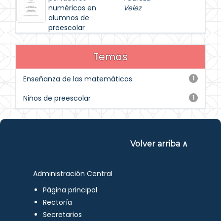
numéricos en
Velez
alumnos de
preescolar
Temas
Enseñanza de las matemáticas
1
Niños de preescolar
1
Volver arriba ∧
Administración Central
Página principal
Rectoría
Secretarios