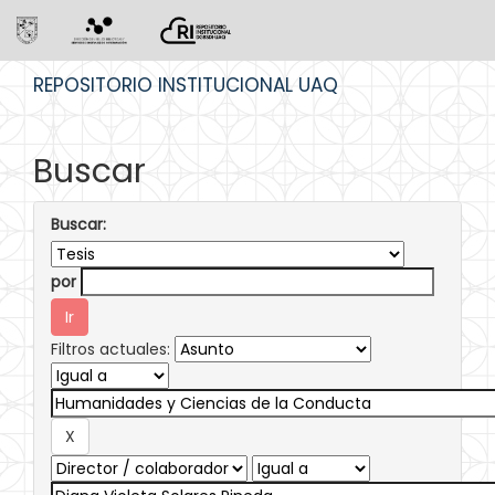
Skip
REPOSITORIO INSTITUCIONAL UAQ
navigation
Buscar
Buscar:
por
Filtros actuales: