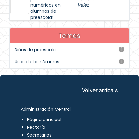
numéricos en
Velez
alumnos de
preescolar
Temas
Niños de preescolar
1
Usos de los números
1
Volver arriba ∧
Administración Central
Página principal
Rectoría
Secretarios