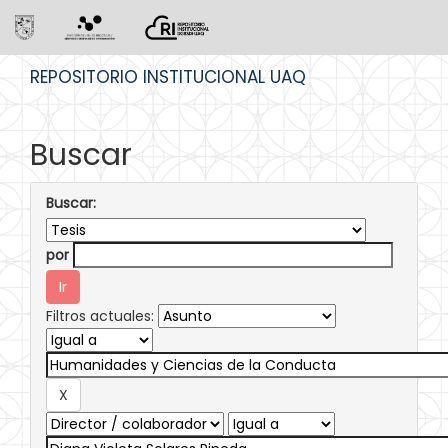
Skip
REPOSITORIO INSTITUCIONAL UAQ
navigation
Buscar
Buscar:
por
Filtros actuales: