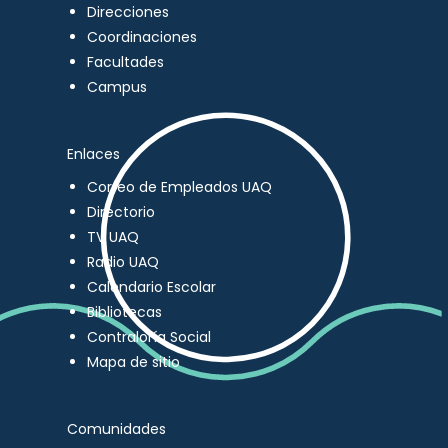
Direcciones
Coordinaciones
Facultades
Campus
Enlaces
Correo de Empleados UAQ
Directorio
TV UAQ
Radio UAQ
Calendario Escolar
Bibliotecas
Contraloría Social
Mapa de sitio
Comunidades