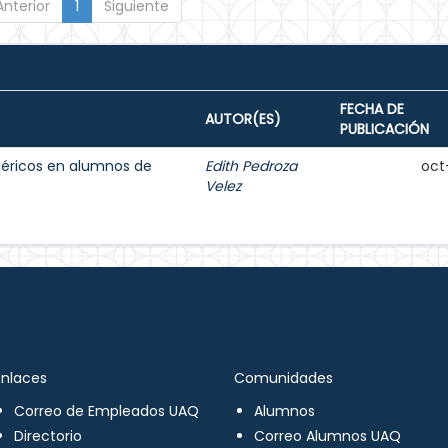
Anterior
1
Siguiente
FECHA DE
AUTOR(ES)
PUBLICACIÓN
méricos en alumnos de
Edith Pedroza
oct
Velez
Enlaces
Comunidades
Correo de Empleados UAQ
Alumnos
Directorio
Correo Alumnos UAQ