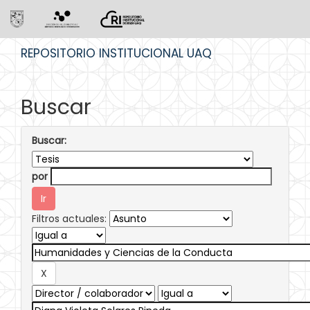
Skip
REPOSITORIO INSTITUCIONAL UAQ
navigation
Buscar
Buscar:
por
Filtros actuales: