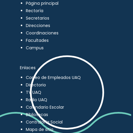
Página principal
Rectoría
Secretarios
Direcciones
Coordinaciones
Facultades
Campus
Enlaces
Correo de Empleados UAQ
Directorio
TV UAQ
Radio UAQ
Calendario Escolar
Bibliotecas
Contraloría Social
Mapa de sitio