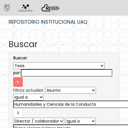
Skip
REPOSITORIO INSTITUCIONAL UAQ
navigation
Buscar
Buscar:
por
Filtros actuales: