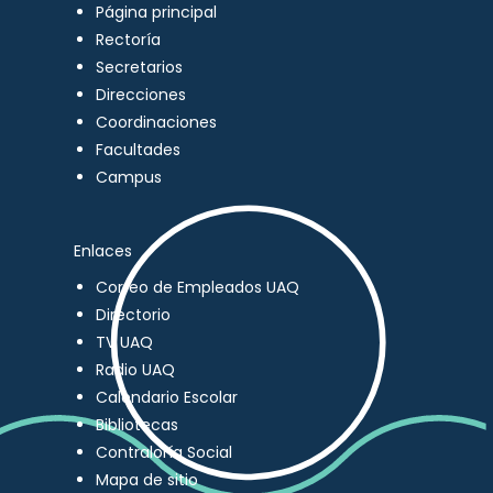
Página principal
Rectoría
Secretarios
Direcciones
Coordinaciones
Facultades
Campus
Enlaces
Correo de Empleados UAQ
Directorio
TV UAQ
Radio UAQ
Calendario Escolar
Bibliotecas
Contraloría Social
Mapa de sitio