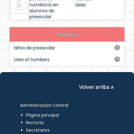
numéricos en
Velez
alumnos de
preescolar
Temas
Niños de preescolar
1
Uses of numbers
1
Volver arriba ∧
Administración Central
Página principal
Rectoría
Secretarios