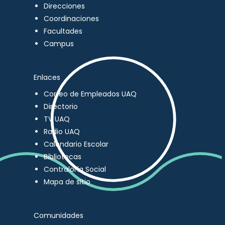
Direcciones
Coordinaciones
Facultades
Campus
Enlaces
Correo de Empleados UAQ
Directorio
TV UAQ
Radio UAQ
Calendario Escolar
Bibliotecas
Contraloría Social
Mapa de sitio
Comunidades