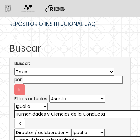
Skip
REPOSITORIO INSTITUCIONAL UAQ
navigation
Buscar
Buscar:
por
Filtros actuales: