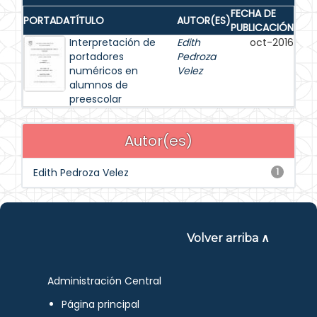
FECHA DE
PORTADA
TÍTULO
AUTOR(ES)
PUBLICACIÓN
Interpretación de
Edith
oct-2016
portadores
Pedroza
numéricos en
Velez
alumnos de
preescolar
Autor(es)
Edith Pedroza Velez
1
Volver arriba ∧
Administración Central
Página principal