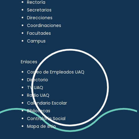
Rectoría
Secretarios
Direcciones
Coordinaciones
Facultades
Campus
Enlaces
Correo de Empleados UAQ
Directorio
TV UAQ
Radio UAQ
Calendario Escolar
Bibliotecas
Contraloría Social
Mapa de sitio