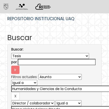
Skip
REPOSITORIO INSTITUCIONAL UAQ
navigation
Buscar
Buscar:
por
Filtros actuales: