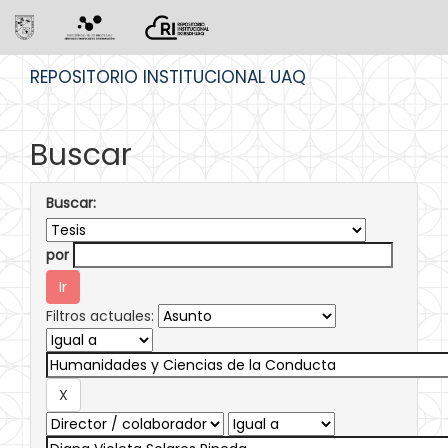
Skip
REPOSITORIO INSTITUCIONAL UAQ
navigation
Buscar
Buscar:
por
Filtros actuales: