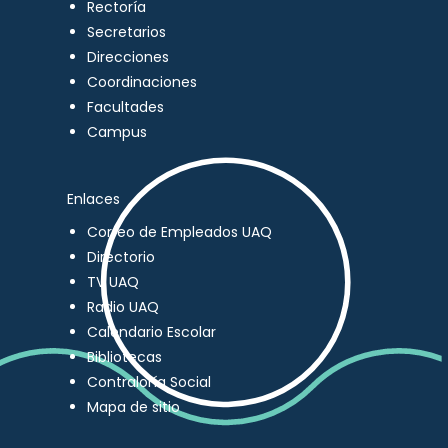
Rectoría
Secretarios
Direcciones
Coordinaciones
Facultades
Campus
Enlaces
Correo de Empleados UAQ
Directorio
TV UAQ
Radio UAQ
Calendario Escolar
Bibliotecas
Contraloría Social
Mapa de sitio