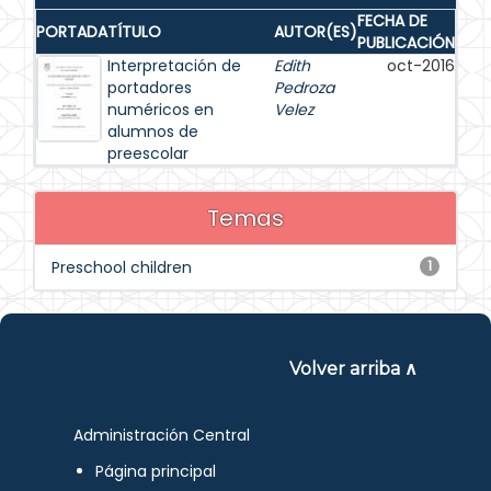
FECHA DE
PORTADA
TÍTULO
AUTOR(ES)
PUBLICACIÓN
Interpretación de
Edith
oct-2016
portadores
Pedroza
numéricos en
Velez
alumnos de
preescolar
Temas
Preschool children
1
Volver arriba ∧
Administración Central
Página principal