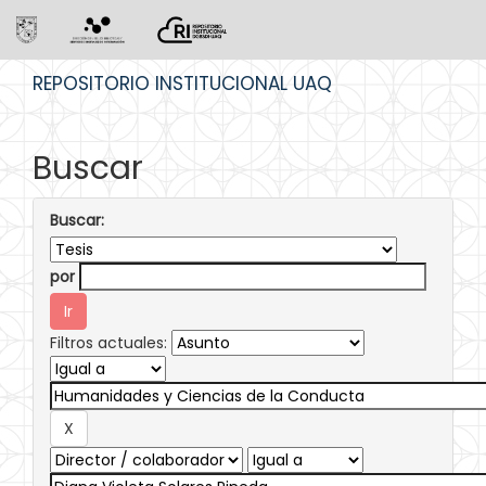
Skip
REPOSITORIO INSTITUCIONAL UAQ
navigation
Buscar
Buscar:
por
Filtros actuales: