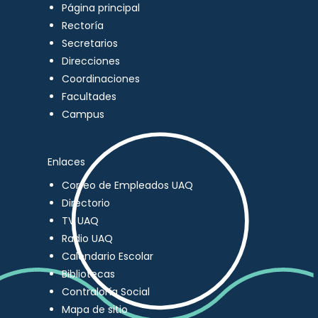
Página principal
Rectoría
Secretarios
Direcciones
Coordinaciones
Facultades
Campus
Enlaces
Correo de Empleados UAQ
Directorio
TV UAQ
Radio UAQ
Calendario Escolar
Bibliotecas
Contraloría Social
Mapa de sitio