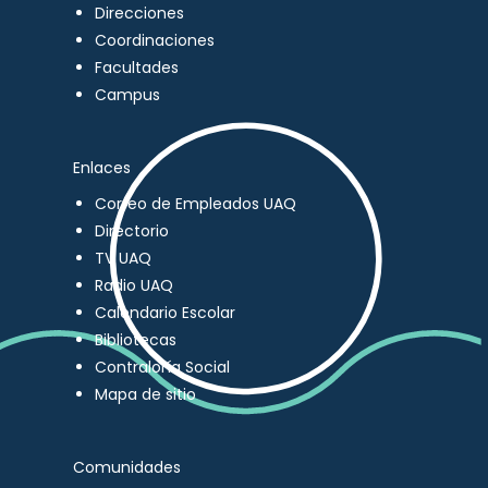
Direcciones
Coordinaciones
Facultades
Campus
Enlaces
Correo de Empleados UAQ
Directorio
TV UAQ
Radio UAQ
Calendario Escolar
Bibliotecas
Contraloría Social
Mapa de sitio
Comunidades