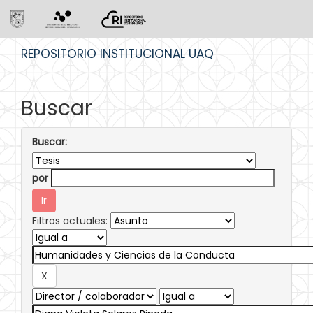
Skip
REPOSITORIO INSTITUCIONAL UAQ
navigation
Buscar
Buscar:
por
Filtros actuales: