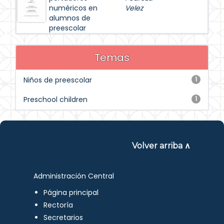
numéricos en
Velez
alumnos de
preescolar
Temas
Niños de preescolar
1
Preschool children
1
Volver arriba ∧
Administración Central
Página principal
Rectoría
Secretarios