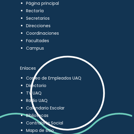
Página principal
Rectoría
Secretarios
Direcciones
Coordinaciones
Facultades
Campus
Enlaces
Correo de Empleados UAQ
Directorio
TV UAQ
Radio UAQ
Calendario Escolar
Bibliotecas
Contraloría Social
Mapa de sitio