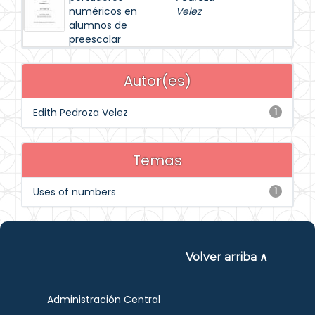
numéricos en
Velez
alumnos de
preescolar
Autor(es)
Edith Pedroza Velez
1
Temas
Uses of numbers
1
Volver arriba ∧
Administración Central