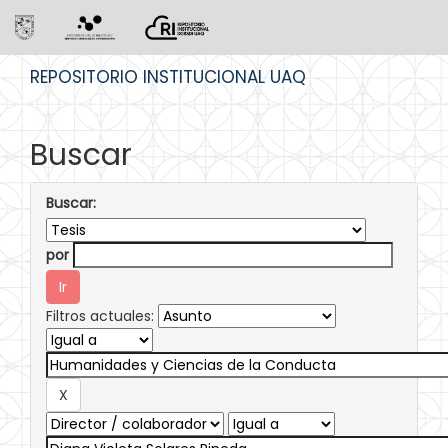
Skip
REPOSITORIO INSTITUCIONAL UAQ
navigation
Buscar
Buscar:
por
Filtros actuales: