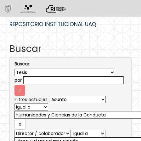
Skip
REPOSITORIO INSTITUCIONAL UAQ
navigation
Buscar
Buscar:
por
Filtros actuales: