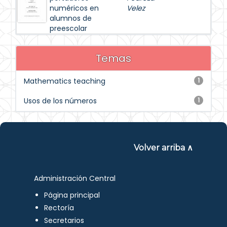
numéricos en
Velez
alumnos de
preescolar
Temas
Mathematics teaching
1
Usos de los números
1
Volver arriba ∧
Administración Central
Página principal
Rectoría
Secretarios