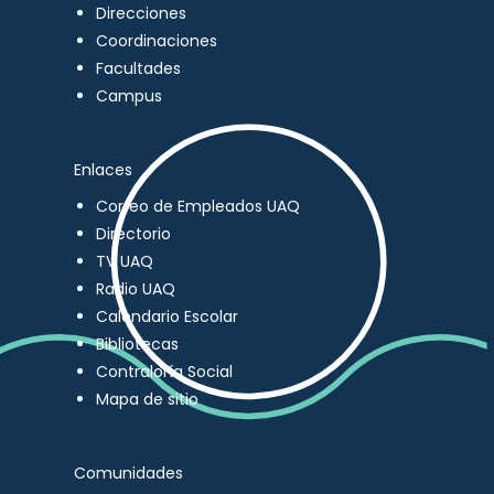
Direcciones
Coordinaciones
Facultades
Campus
Enlaces
Correo de Empleados UAQ
Directorio
TV UAQ
Radio UAQ
Calendario Escolar
Bibliotecas
Contraloría Social
Mapa de sitio
Comunidades