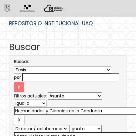
Skip
REPOSITORIO INSTITUCIONAL UAQ
navigation
Buscar
Buscar:
por
Filtros actuales: