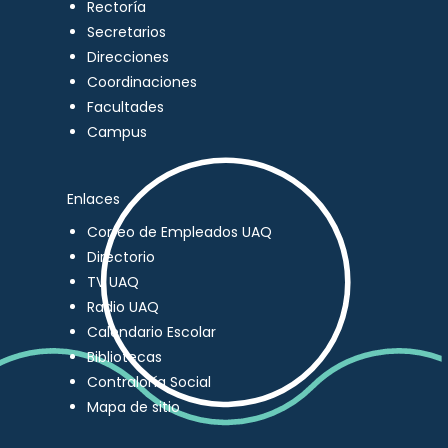
Rectoría
Secretarios
Direcciones
Coordinaciones
Facultades
Campus
Enlaces
Correo de Empleados UAQ
Directorio
TV UAQ
Radio UAQ
Calendario Escolar
Bibliotecas
Contraloría Social
Mapa de sitio