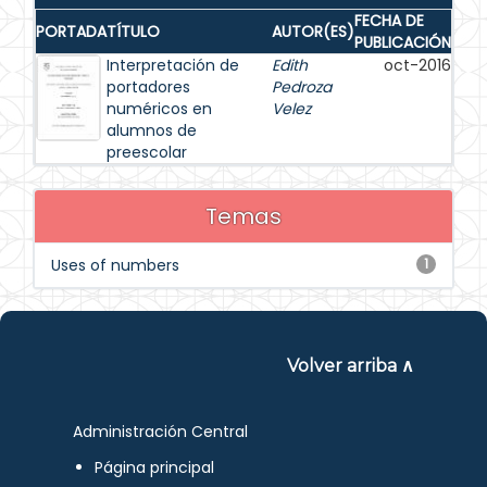
FECHA DE
PORTADA
TÍTULO
AUTOR(ES)
PUBLICACIÓN
Interpretación de
Edith
oct-2016
portadores
Pedroza
numéricos en
Velez
alumnos de
preescolar
Temas
Uses of numbers
1
Volver arriba ∧
Administración Central
Página principal