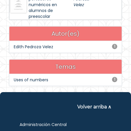
numéricos en
Velez
alumnos de
preescolar
Autor(es)
Edith Pedroza Velez
1
Temas
Uses of numbers
1
Volver arriba ∧
Administración Central