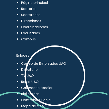
Página principal
Rectoría
Secretarios
Direcciones
Coordinaciones
Facultades
Campus
Enlaces
Correo de Empleados UAQ
Directorio
TV UAQ
Radio UAQ
Calendario Escolar
Bibliotecas
Contraloría Social
Mapa de sitio