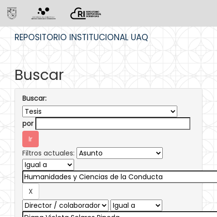
Skip
REPOSITORIO INSTITUCIONAL UAQ
navigation
Buscar
Buscar:
por
Filtros actuales: