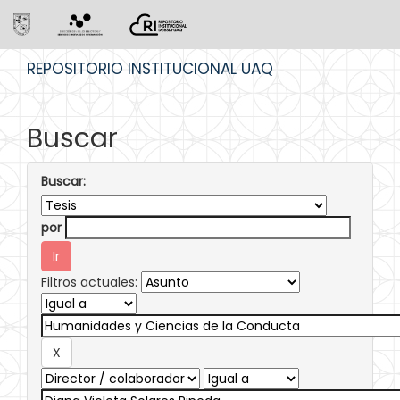
Skip
REPOSITORIO INSTITUCIONAL UAQ
navigation
Buscar
Buscar:
por
Filtros actuales: