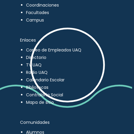
Coordinaciones
Facultades
Campus
Enlaces
Correo de Empleados UAQ
Directorio
TV UAQ
Radio UAQ
Calendario Escolar
Bibliotecas
Contraloría Social
Mapa de sitio
Comunidades
Alumnos