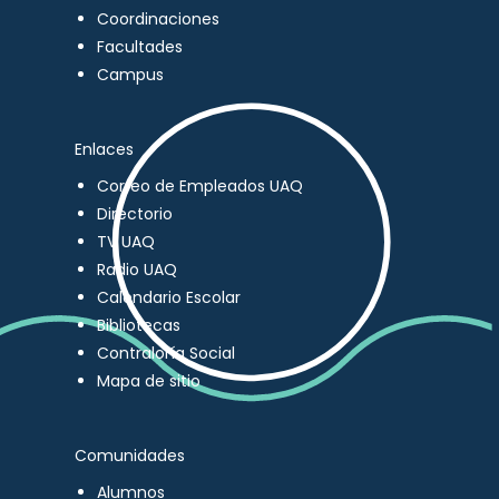
Coordinaciones
Facultades
Campus
Enlaces
Correo de Empleados UAQ
Directorio
TV UAQ
Radio UAQ
Calendario Escolar
Bibliotecas
Contraloría Social
Mapa de sitio
Comunidades
Alumnos