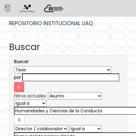
Skip
REPOSITORIO INSTITUCIONAL UAQ
navigation
Buscar
Buscar:
por
Filtros actuales: