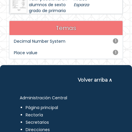
alumnos de sexto
Esparza
grado de primaria
Temas
Decimal Number System
1
Place value
1
Volver arriba ∧
Administración Central
Página principal
Rectoría
Secretarios
Direcciones