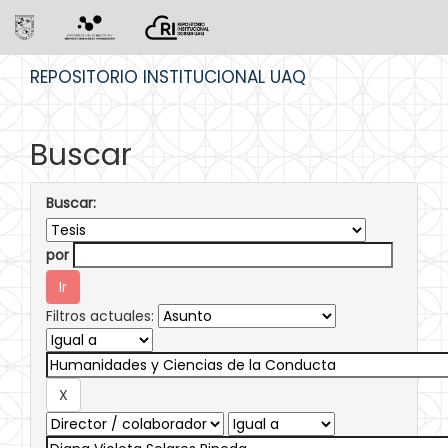
Skip
REPOSITORIO INSTITUCIONAL UAQ
navigation
Buscar
Buscar:
por
Filtros actuales: