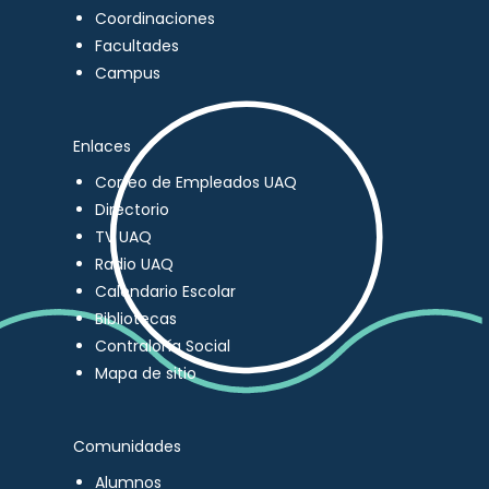
Coordinaciones
Facultades
Campus
Enlaces
Correo de Empleados UAQ
Directorio
TV UAQ
Radio UAQ
Calendario Escolar
Bibliotecas
Contraloría Social
Mapa de sitio
Comunidades
Alumnos