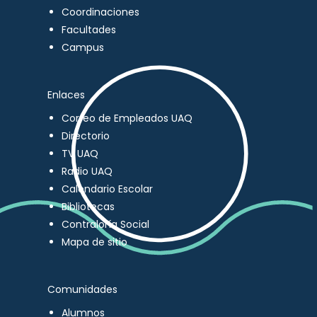
Coordinaciones
Facultades
Campus
Enlaces
Correo de Empleados UAQ
Directorio
TV UAQ
Radio UAQ
Calendario Escolar
Bibliotecas
Contraloría Social
Mapa de sitio
Comunidades
Alumnos