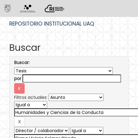
Skip
REPOSITORIO INSTITUCIONAL UAQ
navigation
Buscar
Buscar:
por
Filtros actuales: