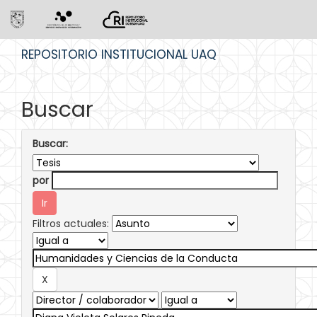
Skip
REPOSITORIO INSTITUCIONAL UAQ
navigation
Buscar
Buscar:
por
Filtros actuales: