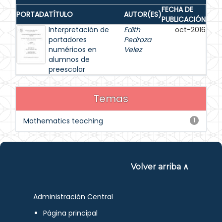
FECHA DE
PORTADA
TÍTULO
AUTOR(ES)
PUBLICACIÓN
Interpretación de
Edith
oct-2016
portadores
Pedroza
numéricos en
Velez
alumnos de
preescolar
Temas
Mathematics teaching
1
Volver arriba ∧
Administración Central
Página principal