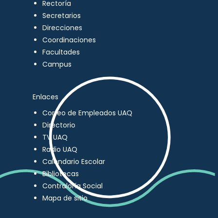
Rectoría
Secretarios
Direcciones
Coordinaciones
Facultades
Campus
Enlaces
Correo de Empleados UAQ
Directorio
TV UAQ
Radio UAQ
Calendario Escolar
Bibliotecas
Contraloría Social
Mapa de sitio