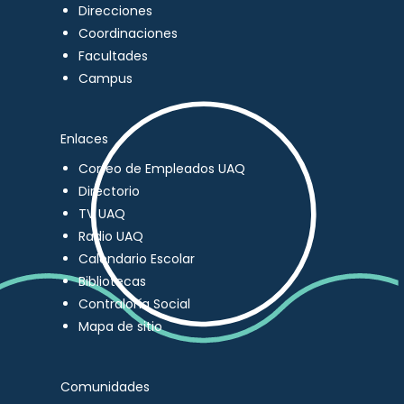
Direcciones
Coordinaciones
Facultades
Campus
Enlaces
Correo de Empleados UAQ
Directorio
TV UAQ
Radio UAQ
Calendario Escolar
Bibliotecas
Contraloría Social
Mapa de sitio
Comunidades