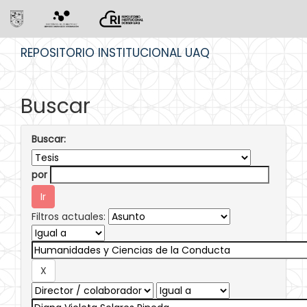
Skip
REPOSITORIO INSTITUCIONAL UAQ
navigation
Buscar
Buscar:
por
Filtros actuales: