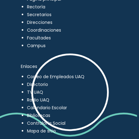
Rectoría
Secretarios
Direcciones
Coordinaciones
Facultades
Campus
Enlaces
Correo de Empleados UAQ
Directorio
TV UAQ
Radio UAQ
Calendario Escolar
Bibliotecas
Contraloría Social
Mapa de sitio