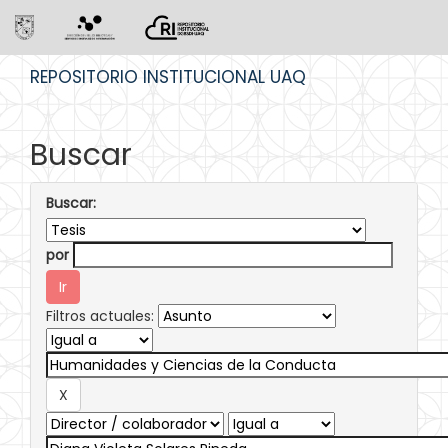
Skip
REPOSITORIO INSTITUCIONAL UAQ
navigation
Buscar
Buscar:
por
Filtros actuales: