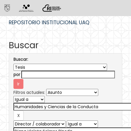
Skip
REPOSITORIO INSTITUCIONAL UAQ
navigation
Buscar
Buscar:
por
Filtros actuales: