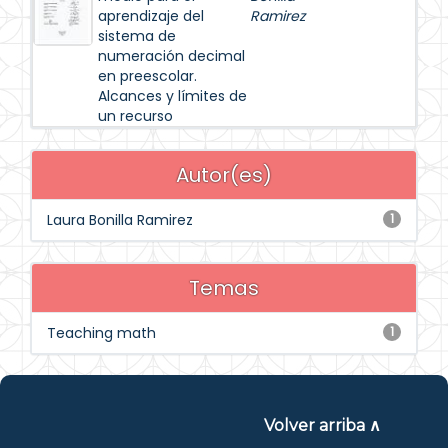
aprendizaje del
Ramirez
sistema de
numeración decimal
en preescolar.
Alcances y límites de
un recurso
Autor(es)
Laura Bonilla Ramirez
1
Temas
Teaching math
1
Volver arriba ∧