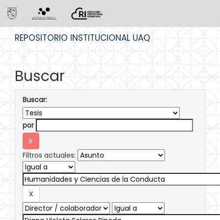
Skip
REPOSITORIO INSTITUCIONAL UAQ
navigation
Buscar
Buscar:
por
Filtros actuales: