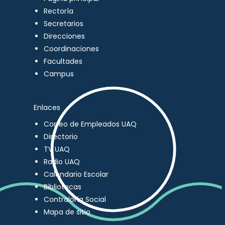
Rectoría
Secretarios
Direcciones
Coordinaciones
Facultades
Campus
Enlaces
Correo de Empleados UAQ
Directorio
TV UAQ
Radio UAQ
Calendario Escolar
Bibliotecas
Contraloría Social
Mapa de sitio