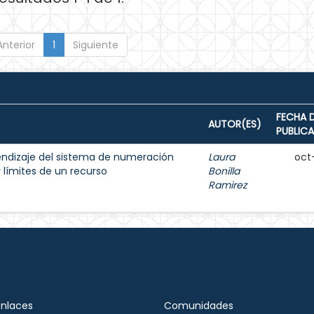
Anterior
1
Siguiente
FECHA 
AUTOR(ES)
PUBLIC
endizaje del sistema de numeración
Laura
oct
 límites de un recurso
Bonilla
Ramirez
Enlaces
Comunidades