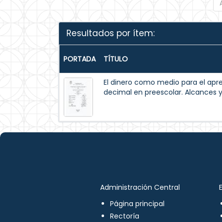
Resultados por ítem:
PORTADA
TÍTULO
El dinero como medio para el apr
decimal en preescolar. Alcances y
Administración Central
Página principal
Rectoría