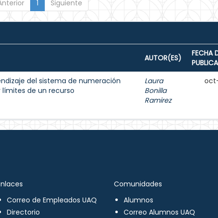
Anterior
1
Siguiente
FECHA 
AUTOR(ES)
PUBLIC
endizaje del sistema de numeración
Laura
oct
 límites de un recurso
Bonilla
Ramirez
Enlaces
Comunidades
Correo de Empleados UAQ
Alumnos
Directorio
Correo Alumnos UAQ