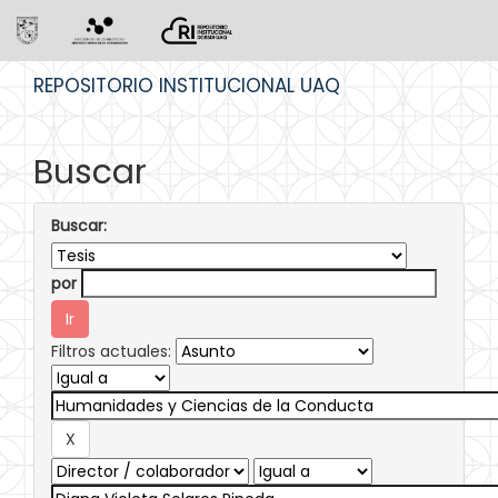
Skip
REPOSITORIO INSTITUCIONAL UAQ
navigation
Buscar
Buscar:
por
Filtros actuales: