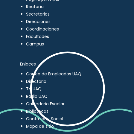
Rectoría
Secretarios
Direcciones
Coordinaciones
Facultades
Campus
Enlaces
Correo de Empleados UAQ
Directorio
TV UAQ
Radio UAQ
Calendario Escolar
Bibliotecas
Contraloría Social
Mapa de sitio